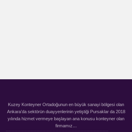
Kuzey Konteyner Ortadoğunun en büyük sanayi bölgesi olan
Ankara’da sektörün duayyenlerinin yetiştiği Pursaklar da 2018
yılında hizmet vermeye başlayan ana konusu konteyner olan
firmamız…