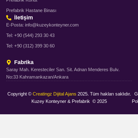
Prefabrik Hastane Binası
İletişim
E-Posta: info@kuzeykonteyner.com
Tel: +90 (544) 293 30 43
Tel: +90 (312) 399 30 60
Fabrika
Saray Mah. Keresteciler San. Sit. Adnan Menderes Bulv.
No:33 Kahramankazan/Ankara
Copyright ©
Creatingz Dijital Ajans
2025. Tüm hakları saklıdır.
Gi
Kuzey Konteyner & Prefabrik © 2025
Pol