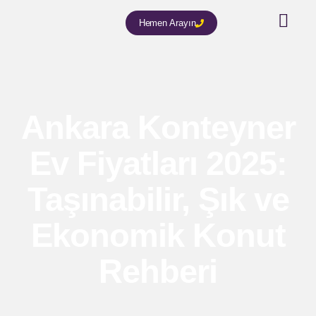
Hemen Arayın
Ankara Konteyner
Ev Fiyatları 2025:
Taşınabilir, Şık ve
Ekonomik Konut
Rehberi