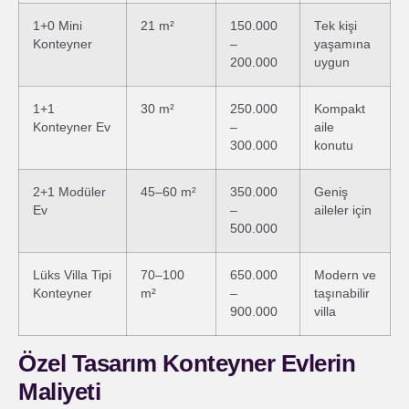
1+0 Mini
21 m²
150.000
Tek kişi
Konteyner
–
yaşamına
200.000
uygun
1+1
30 m²
250.000
Kompakt
Konteyner Ev
–
aile
300.000
konutu
2+1 Modüler
45–60 m²
350.000
Geniş
Ev
–
aileler için
500.000
Lüks Villa Tipi
70–100
650.000
Modern ve
Konteyner
m²
–
taşınabilir
900.000
villa
Özel Tasarım Konteyner Evlerin
Maliyeti