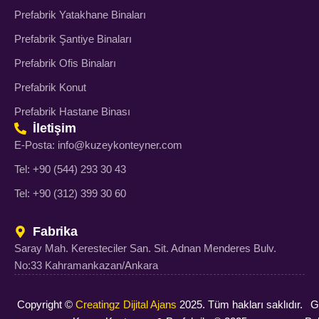
Prefabrik Yatakhane Binaları
Prefabrik Şantiye Binaları
Prefabrik Ofis Binaları
Prefabrik Konut
Prefabrik Hastane Binası
İletişim
E-Posta: info@kuzeykonteyner.com
Tel: +90 (544) 293 30 43
Tel: +90 (312) 399 30 60
Fabrika
Saray Mah. Keresteciler San. Sit. Adnan Menderes Bulv.
No:33 Kahramankazan/Ankara
Copyright ©
Creatingz Dijital Ajans
2025. Tüm hakları saklıdır.
Gi