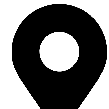
İçeriğe
atla