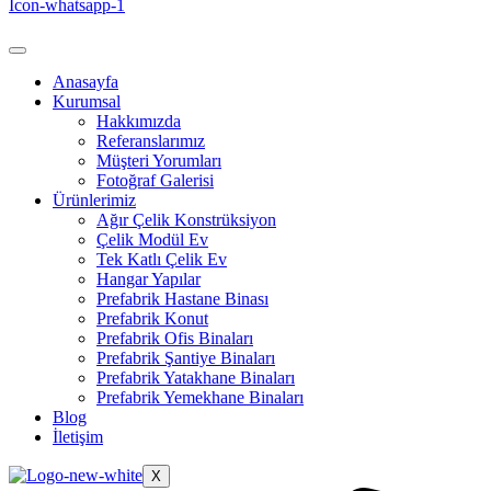
Icon-whatsapp-1
Anasayfa
Kurumsal
Hakkımızda
Referanslarımız
Müşteri Yorumları
Fotoğraf Galerisi
Ürünlerimiz
Ağır Çelik Konstrüksiyon
Çelik Modül Ev
Tek Katlı Çelik Ev
Hangar Yapılar
Prefabrik Hastane Binası
Prefabrik Konut
Prefabrik Ofis Binaları
Prefabrik Şantiye Binaları
Prefabrik Yatakhane Binaları
Prefabrik Yemekhane Binaları
Blog
İletişim
X