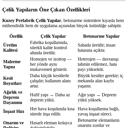
Çelik Yapıların Öne Çıkan Özellikleri
Kuzey Prefabrik Çelik Yapılar
, betonarme sistemlere kıyasla hem
mühendislik hem de uygulama açısından birçok üstünlüğe sahiptir.
Özellik
Çelik Yapılar
Betonarme Yapılar
Fabrika koşullarında,
Üretim
Sahada üretilir; insan
sürekli kalite kontrol
Kalitesi
hatasına açıktır.
altında üretilir.
Homojen ve izotrop —
Heterojen — davranışı
Malzeme
her yönde aynı
tahmin edilemez, hata
Yapısı
mukavemeti gösterir.
payı yüksektir.
Daha küçük kesitlerle
Büyük kesitler gerekir; iç
Kesit
çalışılır; kullanım alanı
mekanda alan kaybı
Boyutları
artar.
yaşanır.
Ağırlık ve
Hafif yapı → Daha az
Ağır yapı → Deprem
Deprem
deprem yükü.
yükü yüksek.
Dayanımı
Her hava koşulunda kısa
Hava koşullarına bağlı,
İnşaat Hızı
sürede inşa edilir.
yavaş inşaat süreci.
Betonarme elemanların
Onarım ve
Hasarlı eleman kolayca
onarımı zordur ve
Değişim
değiştirilebilir.