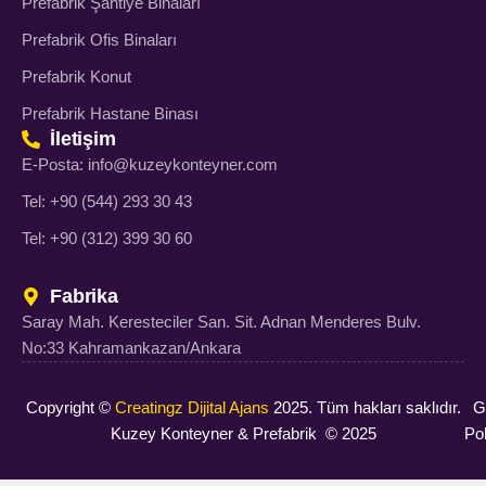
Prefabrik Şantiye Binaları
Prefabrik Ofis Binaları
Prefabrik Konut
Prefabrik Hastane Binası
İletişim
E-Posta: info@kuzeykonteyner.com
Tel: +90 (544) 293 30 43
Tel: +90 (312) 399 30 60
Fabrika
Saray Mah. Keresteciler San. Sit. Adnan Menderes Bulv.
No:33 Kahramankazan/Ankara
Copyright ©
Creatingz Dijital Ajans
2025. Tüm hakları saklıdır.
Gi
Kuzey Konteyner & Prefabrik © 2025
Pol