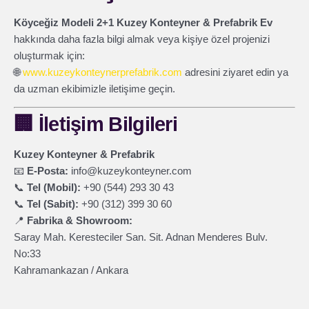
Köyceğiz Modeli 2+1 Kuzey Konteyner & Prefabrik Ev
hakkında daha fazla bilgi almak veya kişiye özel projenizi
oluşturmak için:
🌐
www.kuzeykonteynerprefabrik.com
adresini ziyaret edin ya
da uzman ekibimizle iletişime geçin.
🏢
İletişim Bilgileri
Kuzey Konteyner & Prefabrik
📧
E-Posta:
info@kuzeykonteyner.com
📞
Tel (Mobil):
+90 (544) 293 30 43
📞
Tel (Sabit):
+90 (312) 399 30 60
📍
Fabrika & Showroom:
Saray Mah. Keresteciler San. Sit. Adnan Menderes Bulv.
No:33
Kahramankazan / Ankara