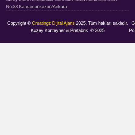
No:33 Kahramankazan/Ankara
Copyright ©
Creatingz Dijital Ajans
2025. Tüm hakları saklıdır.
Gi
Kuzey Konteyner & Prefabrik © 2025
Pol