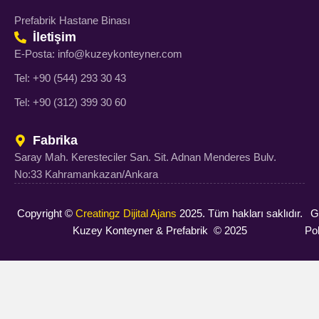
Prefabrik Hastane Binası
İletişim
E-Posta: info@kuzeykonteyner.com
Tel: +90 (544) 293 30 43
Tel: +90 (312) 399 30 60
Fabrika
Saray Mah. Keresteciler San. Sit. Adnan Menderes Bulv.
No:33 Kahramankazan/Ankara
Copyright ©
Creatingz Dijital Ajans
2025. Tüm hakları saklıdır.
Gi
Kuzey Konteyner & Prefabrik © 2025
Pol