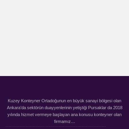
Kuzey Konteyner Ortadoğunun en büyük sanayi bölgesi olan
Ankara’da sektörün duayyenlerinin yetiştiği Pursaklar da 2018
yılında hizmet vermeye başlayan ana konusu konteyner olan
firmamız…