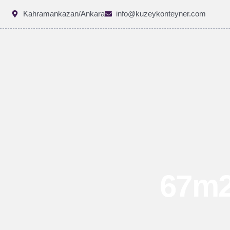
Kahramankazan/Ankara
info@kuzeykonteyner.com
67m2