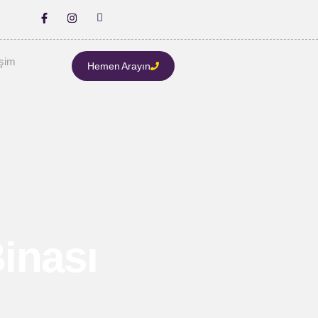
işim
Hemen Arayın
inası