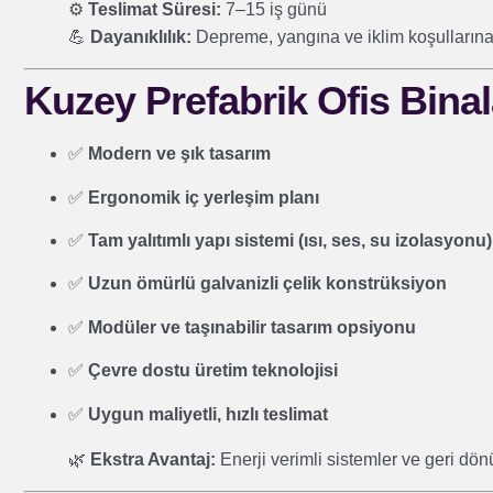
⚙️
Teslimat Süresi:
7–15 iş günü
💪
Dayanıklılık:
Depreme, yangına ve iklim koşullarına
Kuzey Prefabrik Ofis Binala
✅
Modern ve şık tasarım
✅
Ergonomik iç yerleşim planı
✅
Tam yalıtımlı yapı sistemi (ısı, ses, su izolasyonu)
✅
Uzun ömürlü galvanizli çelik konstrüksiyon
✅
Modüler ve taşınabilir tasarım opsiyonu
✅
Çevre dostu üretim teknolojisi
✅
Uygun maliyetli, hızlı teslimat
🌿
Ekstra Avantaj:
Enerji verimli sistemler ve geri dön