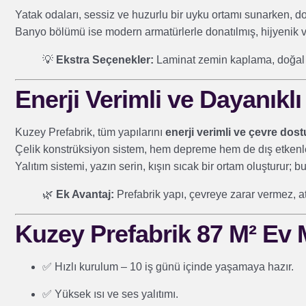
Yatak odaları, sessiz ve huzurlu bir uyku ortamı sunarken, do
Banyo bölümü ise modern armatürlerle donatılmış, hijyenik ve
💡
Ekstra Seçenekler:
Laminat zemin kaplama, doğal 
Enerji Verimli ve Dayanıklı
Kuzey Prefabrik, tüm yapılarını
enerji verimli ve çevre dos
Çelik konstrüksiyon sistem, hem depreme hem de dış etkenler
Yalıtım sistemi, yazın serin, kışın sıcak bir ortam oluşturur; b
🌿
Ek Avantaj:
Prefabrik yapı, çevreye zarar vermez, at
Kuzey Prefabrik 87 M² Ev M
✅ Hızlı kurulum – 10 iş günü içinde yaşamaya hazır.
✅ Yüksek ısı ve ses yalıtımı.