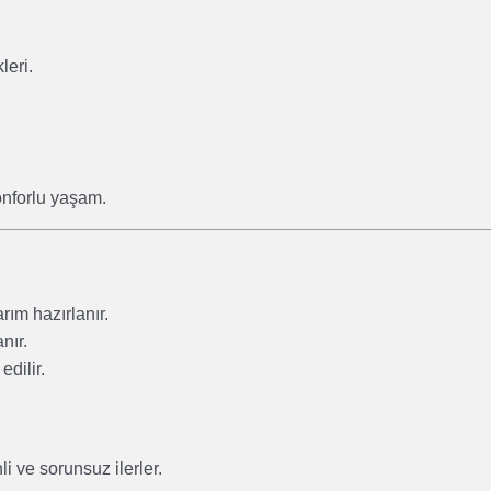
leri.
onforlu yaşam.
rım hazırlanır.
nır.
dilir.
i ve sorunsuz ilerler.