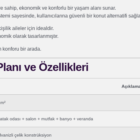
re sahip, ekonomik ve konforlu bir yaşam alanı sunar.
emi sayesinde, kullanıcılarına güvenli bir konut alternatifi sağla
şilik aileler için idealdir.
mik olarak tasarlanmıştır.
 konforu bir arada.
anı ve Özellikleri
Açıklam
 m²
yatak odası + salon + mutfak + banyo + veranda
vanizli çelik konstrüksiyon