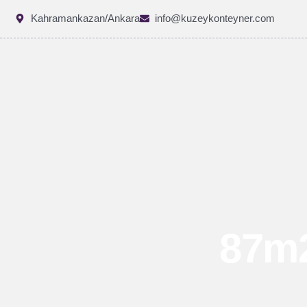
Kahramankazan/Ankara
info@kuzeykonteyner.com
87m2