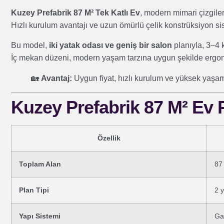
Kuzey Prefabrik 87 M² Tek Katlı Ev
, modern mimari çizgile
Hızlı kurulum avantajı ve uzun ömürlü çelik konstrüksiyon sist
Bu model,
iki yatak odası ve geniş bir salon
planıyla, 3–4 ki
İç mekan düzeni, modern yaşam tarzına uygun şekilde ergono
🏡
Avantaj:
Uygun fiyat, hızlı kurulum ve yüksek yaşam
Kuzey Prefabrik 87 M² Ev Pl
Özellik
Toplam Alan
87
Plan Tipi
2 
Yapı Sistemi
Gal