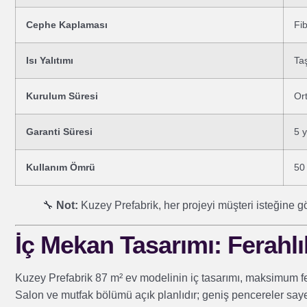
Cephe Kaplaması
Fi
Isı Yalıtımı
Ta
Kurulum Süresi
Or
Garanti Süresi
5 y
Kullanım Ömrü
50 
🔧
Not:
Kuzey Prefabrik, her projeyi müşteri isteğine göre 
İç Mekan Tasarımı: Ferahlı
Kuzey Prefabrik 87 m² ev modelinin iç tasarımı, maksimum fer
Salon ve mutfak bölümü açık planlıdır; geniş pencereler sayes