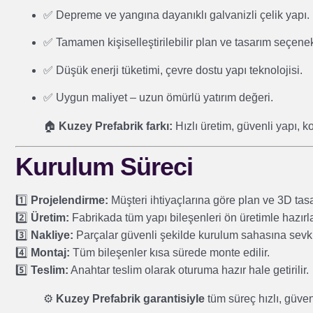
✅ Depreme ve yangına dayanıklı galvanizli çelik yapı.
✅ Tamamen kişiselleştirilebilir plan ve tasarım seçenek
✅ Düşük enerji tüketimi, çevre dostu yapı teknolojisi.
✅ Uygun maliyet – uzun ömürlü yatırım değeri.
🏠
Kuzey Prefabrik farkı:
Hızlı üretim, güvenli yapı, k
Kurulum Süreci
1️⃣
Projelendirme:
Müşteri ihtiyaçlarına göre plan ve 3D tasa
2️⃣
Üretim:
Fabrikada tüm yapı bileşenleri ön üretimle hazırla
3️⃣
Nakliye:
Parçalar güvenli şekilde kurulum sahasına sevk e
4️⃣
Montaj:
Tüm bileşenler kısa sürede monte edilir.
5️⃣
Teslim:
Anahtar teslim olarak oturuma hazır hale getirilir.
⚙️
Kuzey Prefabrik garantisiyle
tüm süreç hızlı, güvenl