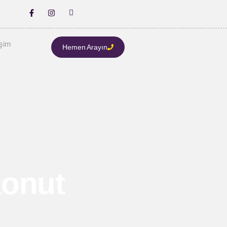
işim
Hemen Arayın
Konut