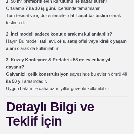
1. 58 m² prefabrik evin kurulumu ne kadar sürer?
Ortalama
7 ila 10 iş günü
içerisinde tamamlanır.
Tüm tesisat ve iç düzenlemeler dahil
anahtar teslim
olarak
teslim edilir.
2. İnci modeli sadece konut olarak mı kullanılabilir?
Hayır. Bu model,
tatil evi
,
ofis
,
satış ofisi
veya
kiralık yaşam
alanı
olarak da kullanılabilir.
3. Kuzey Konteyner & Prefabrik 58 m² evler kaç yıl
dayanır?
Galvanizli çelik konstrüksiyon
sayesinde bu evlerin ömrü
40
ila 50 yıl
arasındadır.
Uygun bakım ile daha uzun yıllar güvenle kullanılabilir.
Detaylı Bilgi ve
Teklif İçin