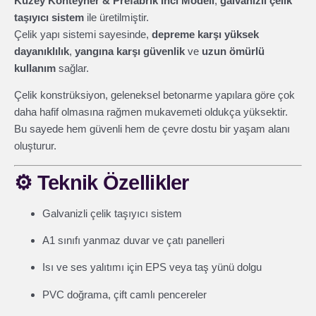
Kuzey Konteyner & Prefabrik İnci Modeli
,
galvanizli çelik
taşıyıcı sistem
ile üretilmiştir.
Çelik yapı sistemi sayesinde,
depreme karşı yüksek
dayanıklılık
,
yangına karşı güvenlik
ve
uzun ömürlü
kullanım
sağlar.
Çelik konstrüksiyon, geleneksel betonarme yapılara göre çok
daha hafif olmasına rağmen mukavemeti oldukça yüksektir.
Bu sayede hem güvenli hem de çevre dostu bir yaşam alanı
oluşturur.
⚙️
Teknik Özellikler
Galvanizli çelik taşıyıcı sistem
A1 sınıfı yanmaz duvar ve çatı panelleri
Isı ve ses yalıtımı için EPS veya taş yünü dolgu
PVC doğrama, çift camlı pencereler