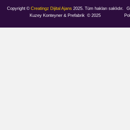
Copyright ©
Creatingz Dijital Ajans
2025. Tüm hakları saklıdır.
Gi
Kuzey Konteyner & Prefabrik © 2025
Pol