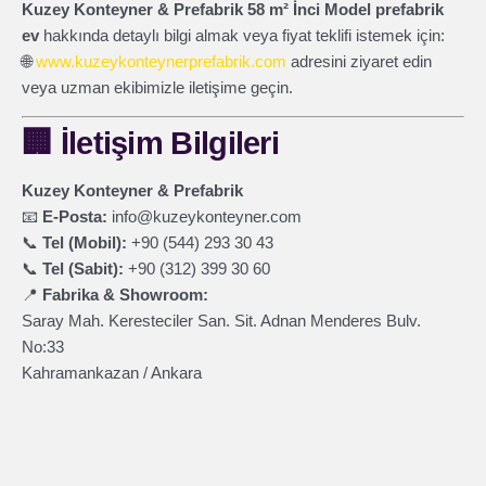
Kuzey Konteyner & Prefabrik 58 m² İnci Model prefabrik
ev
hakkında detaylı bilgi almak veya fiyat teklifi istemek için:
🌐
www.kuzeykonteynerprefabrik.com
adresini ziyaret edin
veya uzman ekibimizle iletişime geçin.
🏢
İletişim Bilgileri
Kuzey Konteyner & Prefabrik
📧
E-Posta:
info@kuzeykonteyner.com
📞
Tel (Mobil):
+90 (544) 293 30 43
📞
Tel (Sabit):
+90 (312) 399 30 60
📍
Fabrika & Showroom:
Saray Mah. Keresteciler San. Sit. Adnan Menderes Bulv.
No:33
Kahramankazan / Ankara