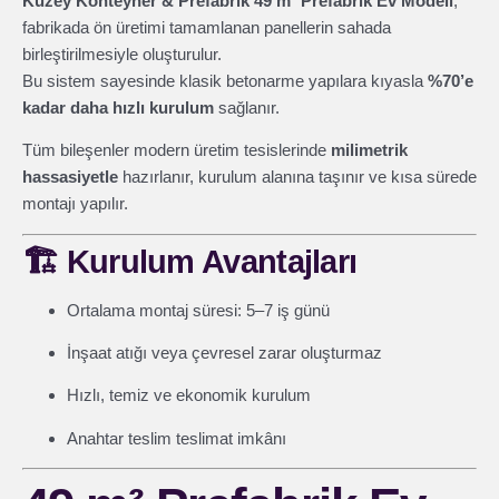
Kuzey Konteyner & Prefabrik 49 m² Prefabrik Ev Modeli
,
fabrikada ön üretimi tamamlanan panellerin sahada
birleştirilmesiyle oluşturulur.
Bu sistem sayesinde klasik betonarme yapılara kıyasla
%70’e
kadar daha hızlı kurulum
sağlanır.
Tüm bileşenler modern üretim tesislerinde
milimetrik
hassasiyetle
hazırlanır, kurulum alanına taşınır ve kısa sürede
montajı yapılır.
🏗️
Kurulum Avantajları
Ortalama montaj süresi: 5–7 iş günü
İnşaat atığı veya çevresel zarar oluşturmaz
Hızlı, temiz ve ekonomik kurulum
Anahtar teslim teslimat imkânı