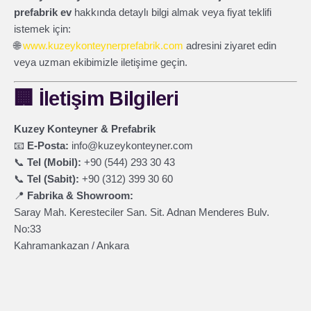
prefabrik ev
hakkında detaylı bilgi almak veya fiyat teklifi
istemek için:
🌐
www.kuzeykonteynerprefabrik.com
adresini ziyaret edin
veya uzman ekibimizle iletişime geçin.
🏢
İletişim Bilgileri
Kuzey Konteyner & Prefabrik
📧
E-Posta:
info@kuzeykonteyner.com
📞
Tel (Mobil):
+90 (544) 293 30 43
📞
Tel (Sabit):
+90 (312) 399 30 60
📍
Fabrika & Showroom:
Saray Mah. Keresteciler San. Sit. Adnan Menderes Bulv.
No:33
Kahramankazan / Ankara