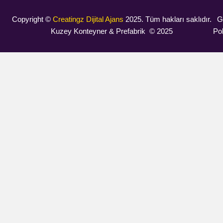
Copyright ©
Creatingz Dijital Ajans
2025. Tüm hakları saklıdır.
Gi
Kuzey Konteyner & Prefabrik © 2025
Pol