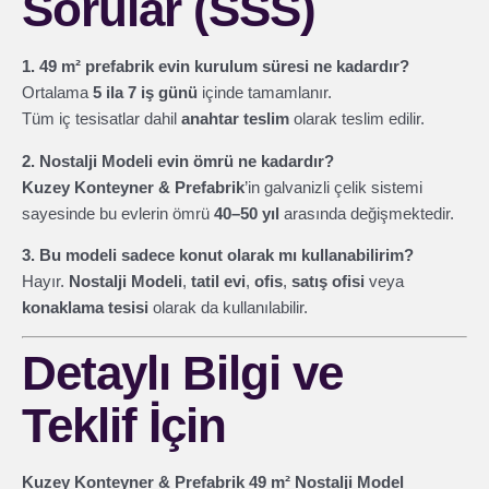
Sorular (SSS)
1. 49 m² prefabrik evin kurulum süresi ne kadardır?
Ortalama
5 ila 7 iş günü
içinde tamamlanır.
Tüm iç tesisatlar dahil
anahtar teslim
olarak teslim edilir.
2. Nostalji Modeli evin ömrü ne kadardır?
Kuzey Konteyner & Prefabrik
’in galvanizli çelik sistemi
sayesinde bu evlerin ömrü
40–50 yıl
arasında değişmektedir.
3. Bu modeli sadece konut olarak mı kullanabilirim?
Hayır.
Nostalji Modeli
,
tatil evi
,
ofis
,
satış ofisi
veya
konaklama tesisi
olarak da kullanılabilir.
Detaylı Bilgi ve
Teklif İçin
Kuzey Konteyner & Prefabrik 49 m² Nostalji Model