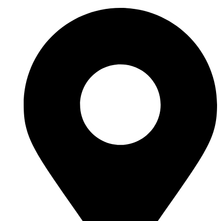
İçeriğe
atla