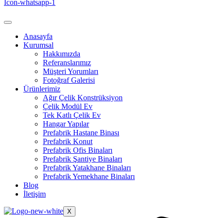
Icon-whatsapp-1
Anasayfa
Kurumsal
Hakkımızda
Referanslarımız
Müşteri Yorumları
Fotoğraf Galerisi
Ürünlerimiz
Ağır Çelik Konstrüksiyon
Çelik Modül Ev
Tek Katlı Çelik Ev
Hangar Yapılar
Prefabrik Hastane Binası
Prefabrik Konut
Prefabrik Ofis Binaları
Prefabrik Şantiye Binaları
Prefabrik Yatakhane Binaları
Prefabrik Yemekhane Binaları
Blog
İletişim
X