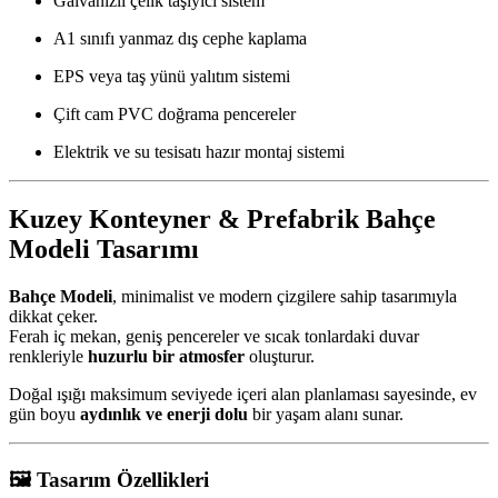
Galvanizli çelik taşıyıcı sistem
A1 sınıfı yanmaz dış cephe kaplama
EPS veya taş yünü yalıtım sistemi
Çift cam PVC doğrama pencereler
Elektrik ve su tesisatı hazır montaj sistemi
Kuzey Konteyner & Prefabrik Bahçe
Modeli Tasarımı
Bahçe Modeli
, minimalist ve modern çizgilere sahip tasarımıyla
dikkat çeker.
Ferah iç mekan, geniş pencereler ve sıcak tonlardaki duvar
renkleriyle
huzurlu bir atmosfer
oluşturur.
Doğal ışığı maksimum seviyede içeri alan planlaması sayesinde, ev
gün boyu
aydınlık ve enerji dolu
bir yaşam alanı sunar.
🖼️
Tasarım Özellikleri