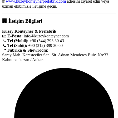
🌐
www.kuzeykonteynerprefabrik.com
adresini ziyaret edin veya
uzman ekibimizle iletişime geçin.
🏢
İletişim Bilgileri
Kuzey Konteyner & Prefabrik
📧
E-Posta:
info@kuzeykonteyner.com
📞
Tel (Mobil):
+90 (544) 293 30 43
📞
Tel (Sabit):
+90 (312) 399 30 60
📍
Fabrika & Showroom:
Saray Mah. Keresteciler San. Sit. Adnan Menderes Bulv. No:33
Kahramankazan / Ankara