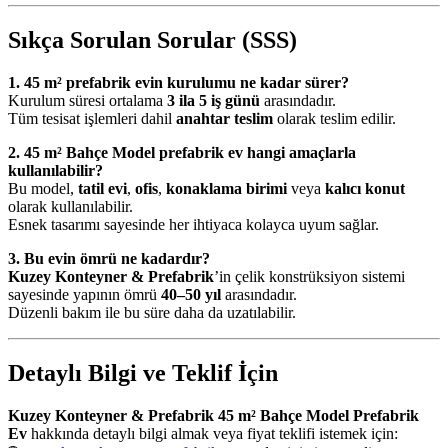
Sıkça Sorulan Sorular (SSS)
1. 45 m² prefabrik evin kurulumu ne kadar sürer?
Kurulum süresi ortalama
3 ila 5 iş günü
arasındadır.
Tüm tesisat işlemleri dahil
anahtar teslim
olarak teslim edilir.
2. 45 m² Bahçe Model prefabrik ev hangi amaçlarla
kullanılabilir?
Bu model,
tatil evi
,
ofis
,
konaklama birimi
veya
kalıcı konut
olarak kullanılabilir.
Esnek tasarımı sayesinde her ihtiyaca kolayca uyum sağlar.
3. Bu evin ömrü ne kadardır?
Kuzey Konteyner & Prefabrik
’in çelik konstrüksiyon sistemi
sayesinde yapının ömrü
40–50 yıl
arasındadır.
Düzenli bakım ile bu süre daha da uzatılabilir.
Detaylı Bilgi ve Teklif İçin
Kuzey Konteyner & Prefabrik 45 m² Bahçe Model Prefabrik
Ev
hakkında detaylı bilgi almak veya fiyat teklifi istemek için: