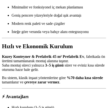
Minimalist ve fonksiyonel iç mekan planlaması
Geniş pencere yüzeyleriyle doğal ışık avantajı
Modern renk paleti ve sade çizgiler
İsteğe göre veranda veya bahçe alanı entegrasyonu
Hızlı ve Ekonomik Kurulum
Kuzey Konteyner & Prefabrik 45 m² Prefabrik Ev
, fabrikada ön
üretimi tamamlanarak montaj alanına taşınır.
Saha montaj süreci yalnızca
3–5 iş günü
sürer ve eviniz kısa sürede
oturuma hazır hale gelir.
Bu sistem, klasik inşaat yöntemlerine göre
%70 daha kısa sürede
tamamlanır ve
çevreye zarar vermez
.
⚡
Avantajları
Hızlı kurulum (3–5 iş günü)