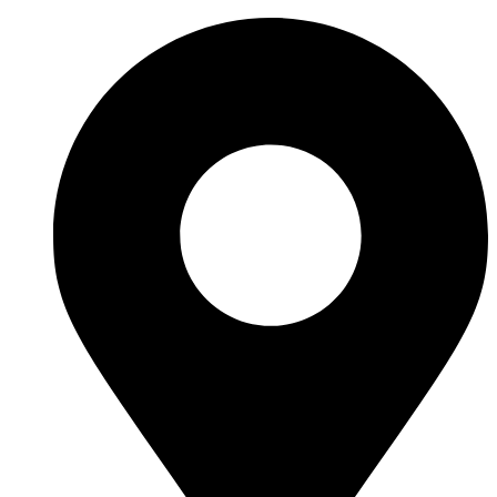
İçeriğe
atla