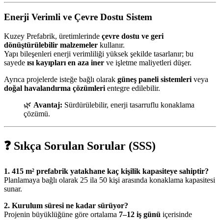
Enerji Verimli ve Çevre Dostu Sistem
Kuzey Prefabrik, üretimlerinde
çevre dostu ve geri
dönüştürülebilir malzemeler
kullanır.
Yapı bileşenleri enerji verimliliği yüksek şekilde tasarlanır; bu
sayede
ısı kayıpları en aza iner
ve işletme maliyetleri düşer.
Ayrıca projelerde isteğe bağlı olarak
güneş paneli sistemleri
veya
doğal havalandırma çözümleri
entegre edilebilir.
🌿
Avantaj:
Sürdürülebilir, enerji tasarruflu konaklama
çözümü.
❓
Sıkça Sorulan Sorular (SSS)
1. 415 m² prefabrik yatakhane kaç kişilik kapasiteye sahiptir?
Planlamaya bağlı olarak 25 ila 50 kişi arasında konaklama kapasitesi
sunar.
2. Kurulum süresi ne kadar sürüyor?
Projenin büyüklüğüne göre ortalama
7–12 iş günü
içerisinde