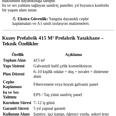
maksimum dayanıklılığa sahiptir.
Isı ve ses yalıtımı sağlayan sandviç paneller, yıl boyunca konforlu
bir yaşam alanı sunar.
💪
Ekstra Güvenlik:
Yangına dayanıklı cephe
kaplamaları ve A1 sınıfı izolasyon malzemeleri.
Kuzey Prefabrik 415 M² Prefabrik Yatakhane –
Teknik Özellikler
Özellik
Açıklama
Toplam Alan
415 m²
Yapı Sistemi
Galvanizli hafif çelik konstrüksiyon
6–10 kişilik odalar + duş + tuvalet + dinlenme
Plan Düzeni
alanı
Cephe
Fibercement veya boyalı galvaniz panel
Kaplaması
Isı ve Ses
EPS / Taş yünü sandviç panel
Yalıtımı
Kurulum Süresi
7–12 iş günü
Garanti Süresi
5 yıl yapısal garanti
Kullanım Alanı
Şantiye, işçi kampı, öğrenci yurdu, askeri tesis