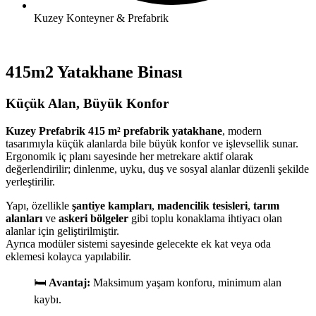
Kuzey Konteyner & Prefabrik
415m2 Yatakhane Binası
Küçük Alan, Büyük Konfor
Kuzey Prefabrik 415 m² prefabrik yatakhane
, modern
tasarımıyla küçük alanlarda bile büyük konfor ve işlevsellik sunar.
Ergonomik iç planı sayesinde her metrekare aktif olarak
değerlendirilir; dinlenme, uyku, duş ve sosyal alanlar düzenli şekilde
yerleştirilir.
Yapı, özellikle
şantiye kampları
,
madencilik tesisleri
,
tarım
alanları
ve
askeri bölgeler
gibi toplu konaklama ihtiyacı olan
alanlar için geliştirilmiştir.
Ayrıca modüler sistemi sayesinde gelecekte ek kat veya oda
eklemesi kolayca yapılabilir.
🛏️
Avantaj:
Maksimum yaşam konforu, minimum alan
kaybı.