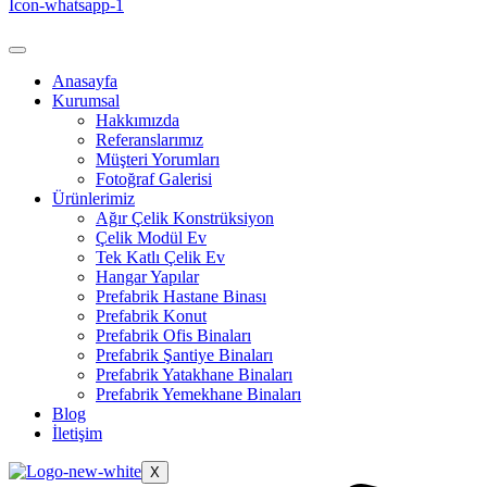
Icon-whatsapp-1
Anasayfa
Kurumsal
Hakkımızda
Referanslarımız
Müşteri Yorumları
Fotoğraf Galerisi
Ürünlerimiz
Ağır Çelik Konstrüksiyon
Çelik Modül Ev
Tek Katlı Çelik Ev
Hangar Yapılar
Prefabrik Hastane Binası
Prefabrik Konut
Prefabrik Ofis Binaları
Prefabrik Şantiye Binaları
Prefabrik Yatakhane Binaları
Prefabrik Yemekhane Binaları
Blog
İletişim
X