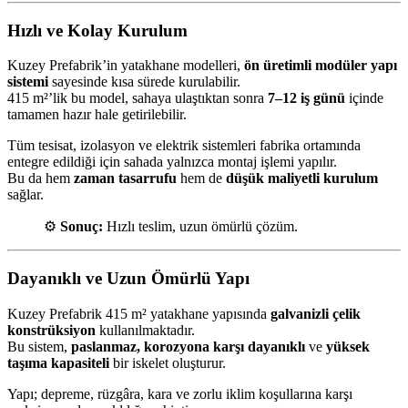
Hızlı ve Kolay Kurulum
Kuzey Prefabrik’in yatakhane modelleri,
ön üretimli modüler yapı
sistemi
sayesinde kısa sürede kurulabilir.
415 m²’lik bu model, sahaya ulaştıktan sonra
7–12 iş günü
içinde
tamamen hazır hale getirilebilir.
Tüm tesisat, izolasyon ve elektrik sistemleri fabrika ortamında
entegre edildiği için sahada yalnızca montaj işlemi yapılır.
Bu da hem
zaman tasarrufu
hem de
düşük maliyetli kurulum
sağlar.
⚙️
Sonuç:
Hızlı teslim, uzun ömürlü çözüm.
Dayanıklı ve Uzun Ömürlü Yapı
Kuzey Prefabrik 415 m² yatakhane yapısında
galvanizli çelik
konstrüksiyon
kullanılmaktadır.
Bu sistem,
paslanmaz, korozyona karşı dayanıklı
ve
yüksek
taşıma kapasiteli
bir iskelet oluşturur.
Yapı; depreme, rüzgâra, kara ve zorlu iklim koşullarına karşı