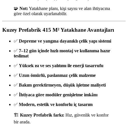
🧩
Not:
Yatakhane planı, kişi sayısı ve alan ihtiyacına
göre özel olarak uyarlanabilir.
Kuzey Prefabrik 415 M² Yatakhane Avantajları
✅
Depreme ve yangına dayanıklı çelik yapı sistemi
✅
7–12 gün içinde hızlı montaj ve kullanıma hazır
teslimat
✅
Yüksek ısı ve ses yalıtımı ile enerji tasarrufu
✅
Uzun ömürlü, paslanmaz çelik malzeme
✅
Bakım gerektirmeyen, düşük işletme maliyeti
✅
İhtiyaca göre modüler genişletme imkânı
✅
Modern, estetik ve konforlu iç tasarım
🏗️
Kuzey Prefabrik farkı:
Hız, güvenlik ve konfor
bir arada.