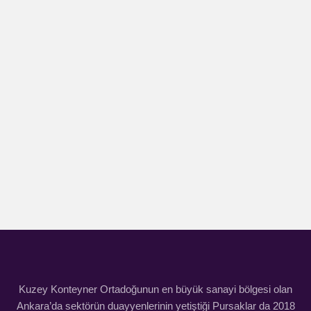
Kuzey Konteyner Ortadoğunun en büyük sanayi bölgesi olan
Ankara’da sektörün duayyenlerinin yetiştiği Pursaklar da 2018