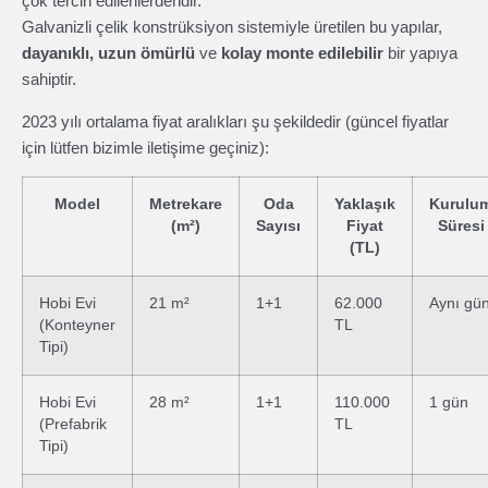
çok tercih edilenlerdendir.
Galvanizli çelik konstrüksiyon sistemiyle üretilen bu yapılar,
dayanıklı, uzun ömürlü
ve
kolay monte edilebilir
bir yapıya
sahiptir.
2023 yılı ortalama fiyat aralıkları şu şekildedir (güncel fiyatlar
için lütfen bizimle iletişime geçiniz):
Model
Metrekare
Oda
Yaklaşık
Kurulu
(m²)
Sayısı
Fiyat
Süresi
(TL)
Hobi Evi
21 m²
1+1
62.000
Aynı gü
(Konteyner
TL
Tipi)
Hobi Evi
28 m²
1+1
110.000
1 gün
(Prefabrik
TL
Tipi)