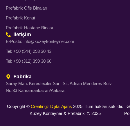
Prefabrik Ofis Binaları
Prefabrik Konut
Prefabrik Hastane Binası
İletişim
E-Posta: info@kuzeykonteyner.com
Tel: +90 (544) 293 30 43
Tel: +90 (312) 399 30 60
Fabrika
Saray Mah. Keresteciler San. Sit. Adnan Menderes Bulv.
No:33 Kahramankazan/Ankara
Copyright ©
Creatingz Dijital Ajans
2025. Tüm hakları saklıdır.
Gi
Kuzey Konteyner & Prefabrik © 2025
Pol