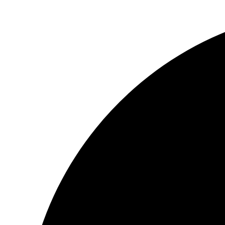
İçeriğe
atla